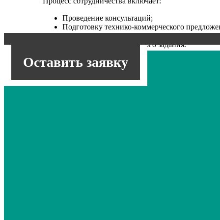
Процесс сотрудничества включает:
Проведение консультаций;
Подготовку технико-коммерческого предложе
Подписание договора;
Согласование технического задания.
Оставить заявку
Непосредственное изготовление этикетировщик пло
Предоставляемые гарантии:
Доступные цены;
Высокое качество оборудования и услуг;
Строгое соблюдение установленных сроков;
Адаптированность готового оборудования под
При реализации каждого заказа используетс
результата;
Присутствие в наличии любых комплектующи
ДОПОЛН
Нашими специалистами может быть выполнена устан
произведен его запуск в эксплуатацию. Также прои