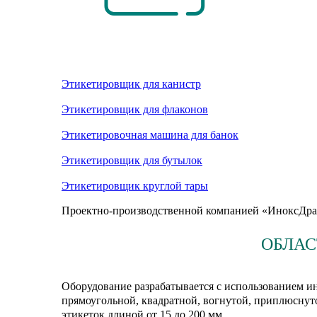
Этикетировщик для канистр
Этикетировщик для флаконов
Этикетировочная машина для банок
Этикетировщик для бутылок
Этикетировщик круглой тары
Проектно-производственной компанией «ИноксДрай
ОБЛАС
Оборудование разрабатывается с использованием и
прямоугольной, квадратной, вогнутой, приплюсну
этикеток длиной от 15 до 200 мм.