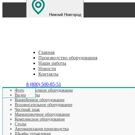
Нижний Новгород
Санкт-Петербург
Екатеринбург
Челябинск
Пе
Главная
Производство оборудования
Наши работы
Новости
Контакты
8 (800) 500-85-51
Этикетировочное оборудование
Фото
Аппликаторы
Видео
Конвейерное оборудование
Вспомогательное оборудование
Честный знак
ЭТИКЕТИРОВЩИ
Маркировочное оборудование
Комплексное оборудование
Столы
Автоматизация производства
Шкафы управления