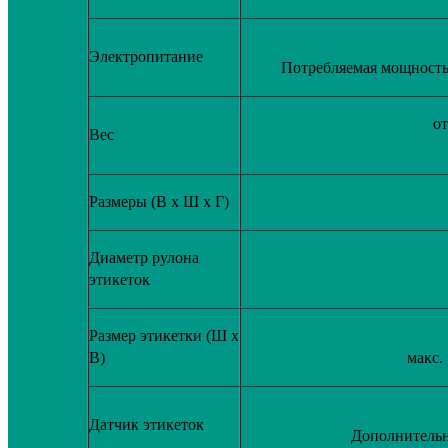
Электропитание
Потребляемая мощность:
от
Вес
Размеры (В х Ш х Г)
Диаметр рулона
этикеток
Размер этикетки (Ш x
В)
макс.
Датчик этикеток
Дополнительн