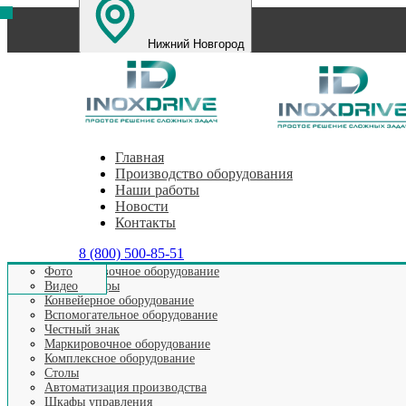
Нижний Новгород
Санкт-Петербург
Екатеринбург
Челябинск
Пе
Главная
Производство оборудования
Наши работы
Новости
Контакты
8 (800) 500-85-51
Этикетировочное оборудование
Фото
Аппликаторы Prolabeler
Аппликаторы
Видео
Конвейерное оборудование
Вспомогательное оборудование
Честный знак
Главная
>
Этикетировочное оборудование
>
Аппликаторы P
Маркировочное оборудование
Комплексное оборудование
Столы
Автоматический аппликатор Prolab
Автоматизация производства
Шкафы управления