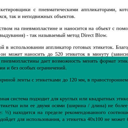
етировщики с пневматическими аппликаторами, кот
ся, так и неподвижных объектов.
ством на пневмопластине и наносится на объект с пом
дувания) - так называемый метод Direct Blow.
 в использовании аппликатор готовых этикеток. Благо
он может наносить до 520 этикеток в минуту (зависи
 пневмопластины дает возможность менять формат этик
ии и без особых ограничений.
ириной ленты с этикетками до 120 мм, в правостороннем
увная система подходит для круглых или квадратных этик
тикетки или ее двумя осями (ширина / длина) не более 
е: ½) находится на пределе рекомендованного соотнош
одойдет для использования, а этикетка 40х100 не может