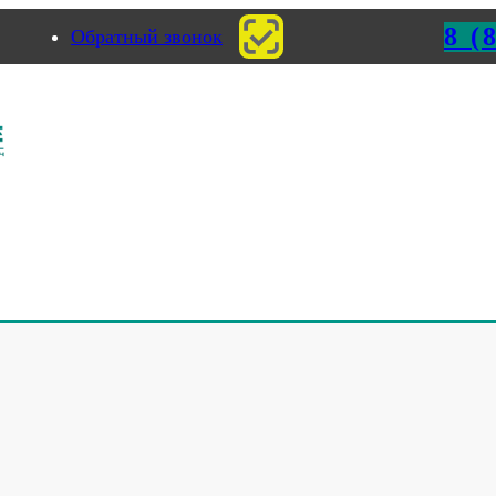
8 (
Обратный звонок
рмь
rolabeler
>
Автоматический аппликатор Prolabeler AB122
eler AB122