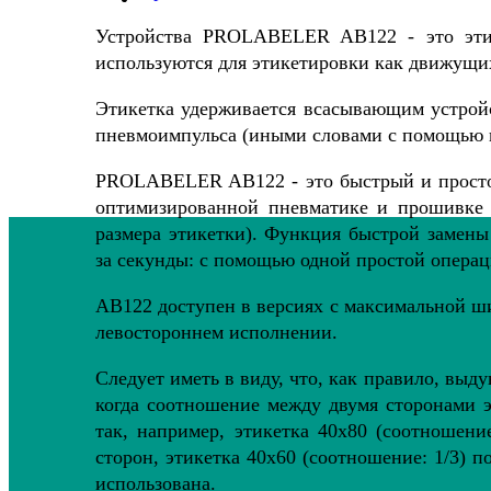
Устройства PROLABELER AB122 - это этик
используются для этикетировки как движущих
Этикетка удерживается всасывающим устрой
пневмоимпульса (иными словами с помощью вы
PROLABELER AB122 - это быстрый и простой
оптимизированной пневматике и прошивке 
размера этикетки). Функция быстрой замены
за секунды: с помощью одной простой операц
AB122 доступен в версиях с максимальной ш
левостороннем исполнении.
Следует иметь в виду, что, как правило, выд
когда соотношение между двумя сторонами э
так, например, этикетка 40x80 (соотношени
сторон, этикетка 40x60 (соотношение: 1/3) п
использована.