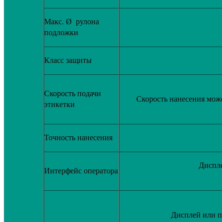
Макс. Ø рулона
подложки
Класс защиты
Скорость подачи
Скорость нанесения може
этикетки
Точность нанесения
Диспле
Интерфейс оператора
Дисплей или па