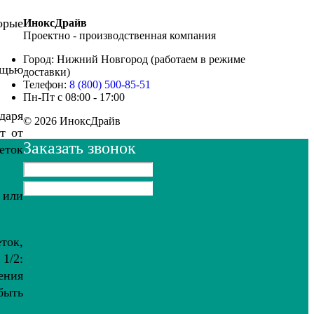
орые
ИноксДрайв
Проектно - производственная компания
Город: Нижний Новгород (работаем в режиме
ощью
доставки)
Телефон:
8 (800) 500-85-51
Пн-Пт с 08:00 - 17:00
даря
© 2026 ИноксДрайв
т от
Заказать звонок
еток
 или
еток,
1/2:
ения
 быть