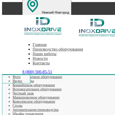
Нижний Новгород
Санкт-Петербург
Екатеринбург
Челябинск
Пе
Главная
Производство оборудования
Наши работы
Новости
Контакты
8 (800) 500-85-51
Этикетировочное оборудование
Фото
Аппликаторы
Видео
Конвейерное оборудование
Вспомогательное оборудование
Честный знак
ЛИ
Маркировочное оборудование
Комплексное оборудование
Столы
Автоматизация производства
Шкафы управления