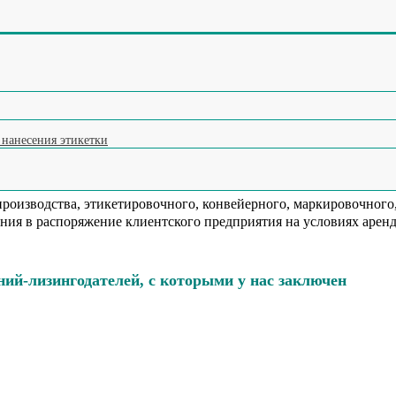
ления и отбраковки по весу (чеквейер)
ок
ку (яйцемашина)
ь покупки оборудования для пищевых, косметических,
на мороженое
 в лизинг.
ксатор тары
 нанесения этикетки
УТЬ УСЛУГИ
производства, этикетировочного, конвейерного, маркировочного
ния в распоряжение клиентского предприятия на условиях арен
ний-лизингодателей, с которыми у нас заключен