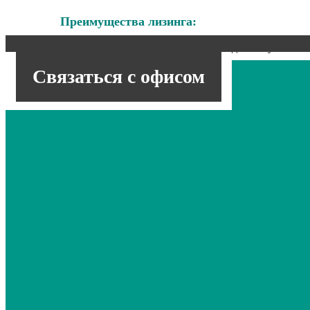
Преимущества лизинга:
Использование оборудования для получения п
приобретение;
Связаться с офисом
Позволяет снизить налоговую нагрузку, поско
Установка нового оборудования, взятого в ли
устаревших линий и простоев производства.
Имеющиеся гарантии:
Предоставляем в распоряжение заказчика пол
решение профильных задач;
Сопровождение клиента на всех этапах сделки
Финансовые условия максимально прозрачны
КАК 
Заявку на приобретение нужного оборудования в ар
Процесс сотрудничества подразумевает проведение
предложения и подписание договора.