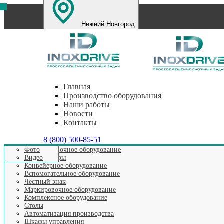
Нижний Новгород
Санкт-Петербург
Екатеринбург
Челябинск
Пе
Главная
Производство оборудования
Наши работы
Новости
Контакты
8 (800) 500-85-51
Этикетировочное оборудование
Фото
Аппликаторы
Видео
Конвейерное оборудование
Вспомогательное оборудование
Честный знак
ОБКА
Маркировочное оборудование
Комплексное оборудование
Столы
Автоматизация производства
Шкафы управления