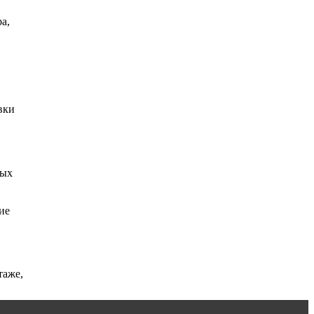
а,
вки
ных
ие
таже,