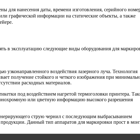
ы для нанесения даты, времени изготовления, серийного номер
или графической информации на статические объекты, а также
ейере.
ять в эксплуатацию следующие виды оборудования для маркиро
ю узконаправленного воздействия лазерного луча. Технология
ивает получение стойкого и четкого изображения при минималь
тсутствии расходных материалов.
тикетки под воздействием нагретой термоголовки принтера. Так
монохромную или цветную информацию высокого разрешения
генерирующего струю чернил с последующим выбрасыванием
 продукции. Данный тип аппаратов для маркировки прост в мон