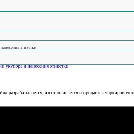
ления и отбраковки по весу (чеквейер)
ок
ку (яйцемашина)
на мороженое
ксатор тары
и
 нанесения этикетки
и укупора и нанесения этикетки
» разрабатывается, изготавливается и продается маркировочн