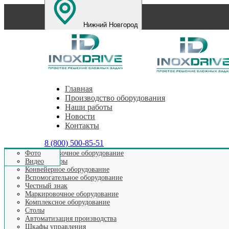
Нижний Новгород
Санкт-Петербург
Екатеринбург
Челябинск
Пе
Главная
Производство оборудования
Наши работы
Новости
Контакты
8 (800) 500-85-51
Этикетировочное оборудование
Фото
Аппликаторы
Видео
Конвейерное оборудование
Вспомогательное оборудование
Честный знак
МАРКИРОВОЧНО
Маркировочное оборудование
Комплексное оборудование
Столы
Автоматизация производства
Шкафы управления